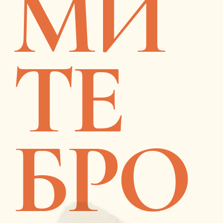
МИ
ТЕ
БРО