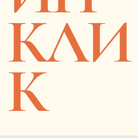
КЛИ
К