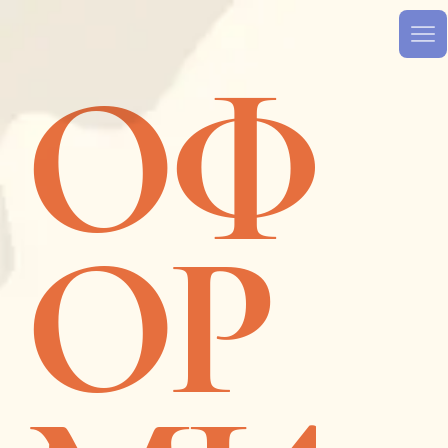
ОФ
ОР