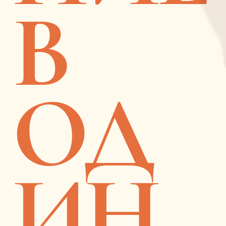
В
ОД
ИН